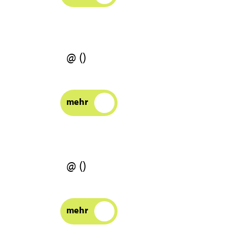
@ ()
mehr
@ ()
mehr