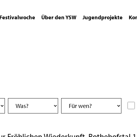
Festivalwoche
Über den YSW
Jugendprojekte
Ko
r Fröhlichen Wiederkunft, Rothehofstal 1