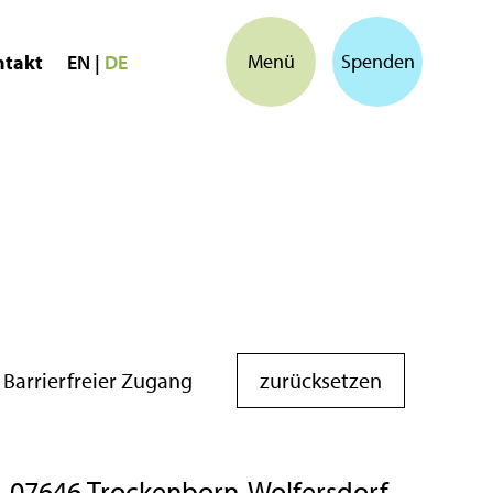
Menü
Spenden
ntakt
EN
|
DE
Barrierfreier Zugang
, 07646 Trockenborn-Wolfersdorf